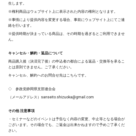
生します。
※権利商品はウェブサイト上に表示された内容の権利となります。
※事情により提供内容を変更する場合、事前に
ウェブサイト上
にて
ご連
絡を行います。
※提供時期が決まっている商品は、その時期を過ぎるとご利用できませ
ん。
キャンセル・解約・返品について
商品購入後（決済完了後）の申込者の都合による返品・交換等を承るこ
とは原則できません。ご了承ください。
キャンセル、解約へのお問合せ先はこちらです。
◇ 参政党静岡県支部連合会
（メールアドレス）sanseito.shizuoka@gmail.com
その他 注意事項
・
セミナーなどのイベント
は予告なく内容の変更
、
中止等となる場合が
ございます。その場合でも、ご返金は出来かねますので予めご了承くだ
さい。