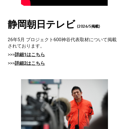
静岡朝日テレビ
(2026/
5
掲載)
26年
5
月 プロジェクト600神谷代表取材について掲載
されております。
>>>
詳細1はこちら
>>>
詳細2はこちら