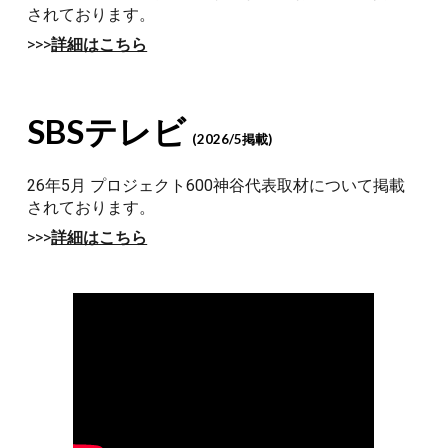
されております。
>>>
詳細はこちら
SBSテレビ
(2026/5掲載)
26年
5
月 プロジェクト600神谷代表取材について掲載
されております。
>>>
詳細はこちら