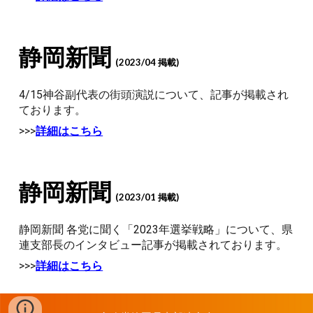
静岡
新聞
(2023/0
4
掲載)
4/15神谷副代表の街頭演説について
、記事が掲載され
ております。
>>>
詳細はこちら
静岡新聞
(2023/01 掲載)
静岡新聞 各党に聞く「2023年選挙戦略」について、県
連支部長のインタビュー記事が
掲載
されております。
>>>
詳細はこちら