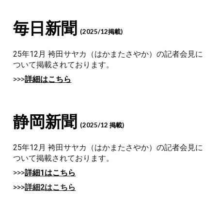
毎日
新聞
(2025/12掲載)
25年12月 袴田サヤカ（はかまたさやか）の記者会見に
ついて掲載されております。
>>>
詳細はこちら
静岡新聞
(2025/
12
掲載)
25年12月 袴田サヤカ（はかまたさやか）の記者会見に
ついて掲載されております。
>>>
詳細1はこちら
>>>
詳細2はこちら