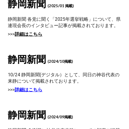
静岡新聞
(2025/01 掲載)
静岡新聞 各党に聞く「2025年選挙戦略」について、県
連
現
会長のインタビュー記事が掲載されております。
>>>
詳細はこちら
静岡新聞
(2024/10掲載)
10/24 静岡新聞
(デジタル）
として、同日の神谷代表の
来静について掲載されております。
>>>
詳細はこちら
静岡新聞
(202
4
/0
9
掲載)