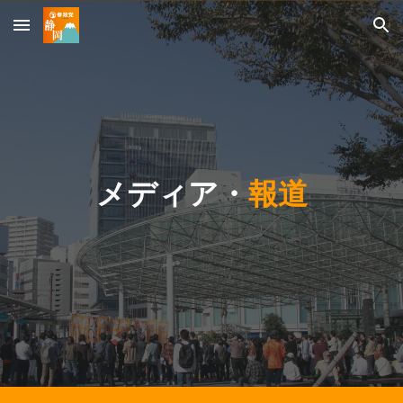
Skip to main content
Skip to navigation
メディア・
報道