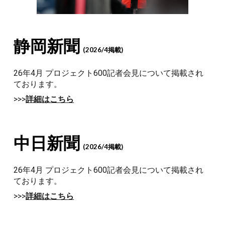
静岡新聞
(2026/4掲載)
26年4月 プロジェクト600記者会見について掲載され
ております。
>>>
詳細はこちら
中日
新聞
(2026/4掲載)
26年4月 プロジェクト600記者会見について掲載され
ております。
>>>
詳細はこちら