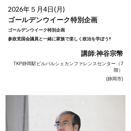
202
6
年
５
月
4
日(
月
)
ゴールデンウイーク特別企画
ゴールデンウイーク特別企画
参政党国会議員と一緒に家族で楽しく政治を学ぼう!!
講師:
神谷宗幣
TKP静岡駅ビルパルシェカンファレンスセンター（7
階）
(
静岡
市)